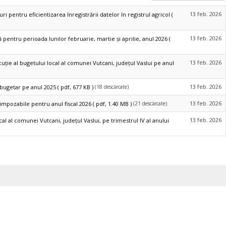
13 feb. 2026
 pentru eficientizarea înregistrării datelor în registrul agricol
(
13 feb. 2026
 pentru perioada lunilor februarie, martie și aprilie, anul 2026
(
13 feb. 2026
ție al bugetului local al comunei Vutcani, judeţul Vaslui pe anul
13 feb. 2026
(18 descărcate)
 bugetar pe anul 2025
( pdf, 677 KB )
13 feb. 2026
(21 descărcate)
impozabile pentru anul fiscal 2026
( pdf, 1.40 MB )
13 feb. 2026
l al comunei Vutcani, judeţul Vaslui, pe trimestrul IV al anului