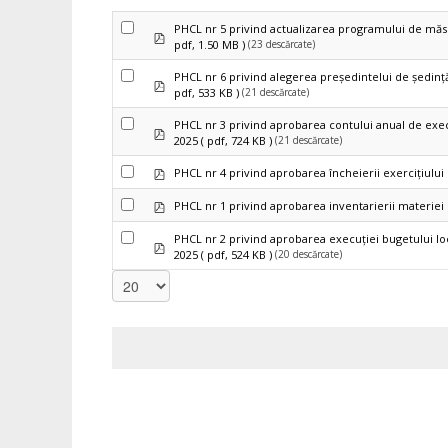
PHCL nr 5 privind actualizarea programului de măsuri
pdf
(23 descărcate)
pdf, 1.50 MB )
PHCL nr 6 privind alegerea preşedintelui de şedinţă
pdf
(21 descărcate)
pdf, 533 KB )
PHCL nr 3 privind aprobarea contului anual de execu
pdf
(21 descărcate)
2025
( pdf, 724 KB )
pdf
PHCL nr 4 privind aprobarea încheierii exerciţiului
pdf
PHCL nr 1 privind aprobarea inventarierii materiei 
PHCL nr 2 privind aprobarea execuţiei bugetului loca
pdf
(20 descărcate)
2025
( pdf, 524 KB )
Select
the
number
of
documents
per
page