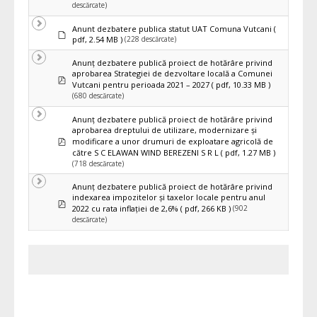
descărcate)
Anunt dezbatere publica statut UAT Comuna Vutcani
(
Implicit
(228 descărcate)
pdf, 2.54 MB )
Anunț dezbatere publică proiect de hotărâre privind
aprobarea Strategiei de dezvoltare locală a Comunei
pdf
Vutcani pentru perioada 2021 – 2027
( pdf, 10.33 MB )
(680 descărcate)
Anunț dezbatere publică proiect de hotărâre privind
aprobarea dreptului de utilizare, modernizare și
pdf
modificare a unor drumuri de exploatare agricolă de
către S C ELAWAN WIND BEREZENI S R L
( pdf, 1.27 MB )
(718 descărcate)
Anunț dezbatere publică proiect de hotărâre privind
indexarea impozitelor şi taxelor locale pentru anul
pdf
(902
2022 cu rata inflaţiei de 2,6%
( pdf, 266 KB )
descărcate)