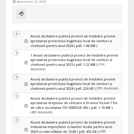
decembrie 22, 2023
Download
selected
Anunț dezbatere publică proiect de hotărâre privind
pdf
aprobarea proiectului bugetului local de venituri şi
cheltuieli pentru anul 2026
( pdf, 1.46 MB )
1 Anunț dezbatere publică proiect de hotărâre privind
aprobarea proiectului bugetului local de venituri şi
pdf
(104
cheltuieli pentru anul 2025
( pdf, 1.22 MB )
descărcate)
Anunț dezbatere publică proiect de hotărâre privind
pdf
aprobarea proiectului bugetului local de venituri şi
(385 descărcate)
cheltuieli pentru anul 2024
( pdf, 226 KB )
Anunț dezbatere publică proiect de hotărâre privind
aprobarea dreptului de utilizare a Drumul Vicinal 7 De
pdf
de către societatea TID ENERGIE SRL
( pdf, 1.76 MB )
(489 descărcate)
Anunț dezbatere publică proiect de hotărâre privind
indexarea impozitelor şi taxelor locale pentru anul
pdf
(288
2024 cu rata inflaţiei de 13,80
( pdf, 452 KB )