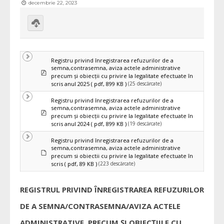
decembrie 22, 2023
Download
selected
Registru privind înregistrarea refuzurilor de a
semna,contrasemna, aviza actele administrative
pdf
precum și obiecții cu privire la legalitate efectuate în
(25 descărcate)
scris anul 2025
( pdf, 899 KB )
Registru privind înregistrarea refuzurilor de a
semna,contrasemna, aviza actele administrative
pdf
precum și obiecții cu privire la legalitate efectuate în
(19 descărcate)
scris anul 2024
( pdf, 899 KB )
Registru privind înregistrarea refuzurilor de a
semna,contrasemna, aviza actele administrative
Implicit
precum si obiectii cu privire la legalitate efectuate în
(223 descărcate)
scris
( pdf, 89 KB )
REGISTRUL PRIVIND ÎNREGISTRAREA REFUZURILOR
DE A SEMNA/CONTRASEMNA/AVIZA ACTELE
ADMINISTRATIVE, PRECUM ȘI OBIECȚIILE CU