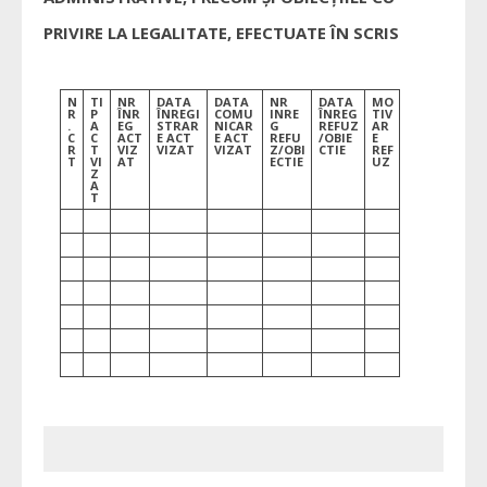
PRIVIRE LA LEGALITATE, EFECTUATE ÎN SCRIS
N
TI
NR
DATA
DATA
NR
DATA
MO
R
P
ÎNR
ÎNREGI
COMU
INRE
ÎNREG
TIV
.
A
EG
STRAR
NICAR
G
REFUZ
AR
C
C
ACT
E ACT
E ACT
REFU
/OBIE
E
R
T
VIZ
VIZAT
VIZAT
Z/OBI
CTIE
REF
T
VI
AT
ECTIE
UZ
Z
A
T