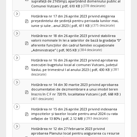
suprafață de 2165mp), aparținând domeniului public al
(378 descărcate)
Comunei Vutcani
( pdf, 610 KB )
Hotărârea nr 17 din 26 aprilie 2023 privind alegerea
pdf
preşedintelui de şedinţă pentru perioada lunilor mai,
(375 descărcate)
iunie şi iulie , anul 2023
( pdf, 411 KB )
Hotărârea nr 18 din 26 aprilie 2023 privind stabilirea
valorii nominale în lei a salariilor de bază la gradaţia “0”
pdf
aferente funcţiilor din cadrul familiei ocupaţionale
(384 descărcate)
„Administraţie”
( pdf, 905 KB )
Hotărârea nr 16 din 26 aprilie 2023 privind aprobarea
execuţiei bugetului local al comunei Vutcani, judeţul
pdf
(381
Vaslui, pe trimestrul I al anului 2023
( pdf, 430 KB )
descărcate)
Hotărârea nr 14 din 30 martie 2023 privind aprobarea
documentatiei de dezmembrare a unui imobil teren
pdf
înscris în C F nr 72019, localitatea Vutcani
( pdf, 668 KB )
(401 descărcate)
Hotărârea nr 15 din 26 aprilie 2023 privind indexarea
pdf
impozitelor şi taxelor locale pentru anul 2024 cu rata
(393 descărcate)
inflaţiei de 13 80%
( pdf, 2.12 MB )
Hotărârea nr 12 din 27 februarie 2023 privind
aprobarea Planului local pentru asigurarea cu resurse
pdf