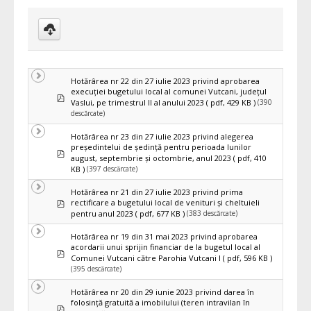
Download
selected
Hotărârea nr 22 din 27 iulie 2023 privind aprobarea
execuţiei bugetului local al comunei Vutcani, judeţul
pdf
(390
Vaslui, pe trimestrul II al anului 2023
( pdf, 429 KB )
descărcate)
Hotărârea nr 23 din 27 iulie 2023 privind alegerea
preşedintelui de şedinţă pentru perioada lunilor
pdf
august, septembrie și octombrie, anul 2023
( pdf, 410
(397 descărcate)
KB )
Hotărârea nr 21 din 27 iulie 2023 privind prima
pdf
rectificare a bugetului local de venituri şi cheltuieli
(383 descărcate)
pentru anul 2023
( pdf, 677 KB )
Hotărârea nr 19 din 31 mai 2023 privind aprobarea
acordarii unui sprijin financiar de la bugetul local al
pdf
Comunei Vutcani către Parohia Vutcani I
( pdf, 596 KB )
(395 descărcate)
Hotărârea nr 20 din 29 iunie 2023 privind darea în
folosință gratuită a imobilului (teren intravilan în
pdf