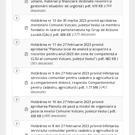
umane, material și financiare destinate revenirii și
(368
gestionării situațiilor de urgență
( pdf, 619 KB )
descărcate)
Hotărârea nr 13 din 30 martie 2023 privind aprobarea
menținerii Comunei Vutcani, județul Vaslui ca membru
pdf
fondator în cadrul parteneriatului tip Grup de Acțiune
(379 descărcate)
Locală (GAL)
( pdf, 608 KB )
Hotărârea nr 11 din 27 februarie 2023 privind
aprobarea ”Planului local de analiză și acoperire a
pdf
riscurilor pentru anul 2023 din zona de competenţă a
CLSU al comunei Vutcani, județul Vaslui”
( pdf, 682 KB )
(365 descărcate)
Hotărârea nr 9 din 27 februarie 2023 privind înființarea
serviciului comunitar pentru cadastru și agricultură ca
pdf
și compartiment distinct, respectiv Compartimentul
(402
pentru cadastru, agricultură
( pdf, 1.77 MB )
descărcate)
Hotărârea nr 10 din 27 februarie 2023 privind
aprobarea Planului de pază și modul de organizare a
pdf
pazei la nivelul Comunei Vutcani, județul Vaslui
( pdf,
(400 descărcate)
659 KB )
Hotărârea nr 8 din 27 februarie 2023 privind înființarea
serviciului comunitar pentru cadastru și agricultură ca
pdf