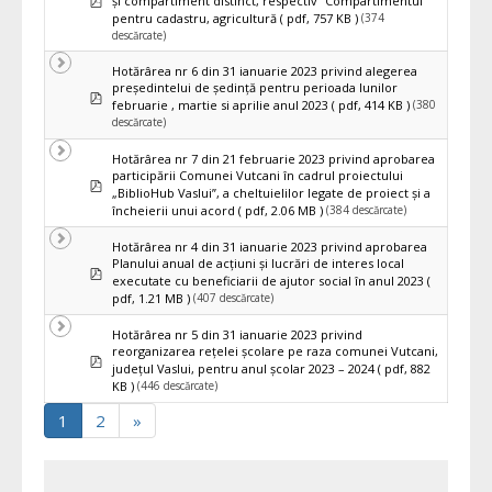
și compartiment distinct, respectiv ”Compartimentul
(374
pentru cadastru, agricultură
( pdf, 757 KB )
descărcate)
Hotărârea nr 6 din 31 ianuarie 2023 privind alegerea
preşedintelui de şedinţă pentru perioada lunilor
pdf
(380
februarie , martie si aprilie anul 2023
( pdf, 414 KB )
descărcate)
Hotărârea nr 7 din 21 februarie 2023 privind aprobarea
participării Comunei Vutcani în cadrul proiectului
pdf
„BiblioHub Vaslui”, a cheltuielilor legate de proiect și a
(384 descărcate)
încheierii unui acord
( pdf, 2.06 MB )
Hotărârea nr 4 din 31 ianuarie 2023 privind aprobarea
Planului anual de acţiuni şi lucrări de interes local
pdf
executate cu beneficiarii de ajutor social în anul 2023
(
(407 descărcate)
pdf, 1.21 MB )
Hotărârea nr 5 din 31 ianuarie 2023 privind
reorganizarea reţelei şcolare pe raza comunei Vutcani,
pdf
judeţul Vaslui, pentru anul şcolar 2023 – 2024
( pdf, 882
(446 descărcate)
KB )
1
2
»