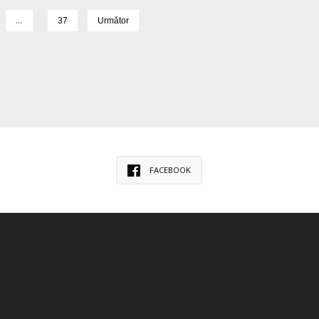
…
37
Următor
FACEBOOK